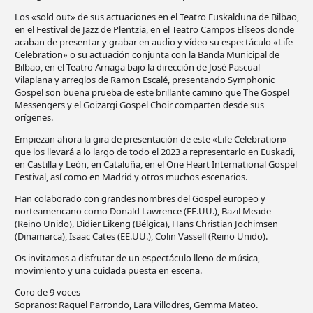
Los «sold out» de sus actuaciones en el Teatro Euskalduna de Bilbao,
en el Festival de Jazz de Plentzia, en el Teatro Campos Elíseos donde
acaban de presentar y grabar en audio y vídeo su espectáculo «Life
Celebration» o su actuación conjunta con la Banda Municipal de
Bilbao, en el Teatro Arriaga bajo la dirección de José Pascual
Vilaplana y arreglos de Ramon Escalé, presentando Symphonic
Gospel son buena prueba de este brillante camino que The Gospel
Messengers y el Goizargi Gospel Choir comparten desde sus
orígenes.
Empiezan ahora la gira de presentación de este «Life Celebration»
que los llevará a lo largo de todo el 2023 a representarlo en Euskadi,
en Castilla y León, en Cataluña, en el One Heart International Gospel
Festival, así como en Madrid y otros muchos escenarios.
Han colaborado con grandes nombres del Gospel europeo y
norteamericano como Donald Lawrence (EE.UU.), Bazil Meade
(Reino Unido), Didier Likeng (Bélgica), Hans Christian Jochimsen
(Dinamarca), Isaac Cates (EE.UU.), Colin Vassell (Reino Unido).
Os invitamos a disfrutar de un espectáculo lleno de música,
movimiento y una cuidada puesta en escena.
Coro de 9 voces
Sopranos: Raquel Parrondo, Lara Villodres, Gemma Mateo.