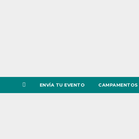
o
v
i
n
c
i
a
ENVÍA TU EVENTO
CAMPAMENTOS 