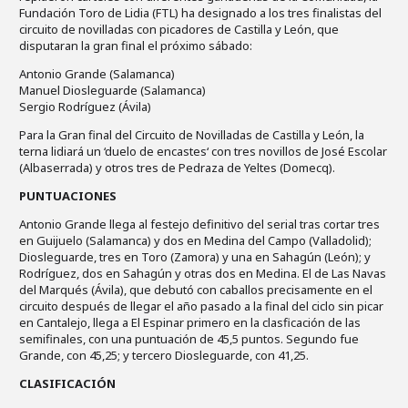
Fundación Toro de Lidia (FTL) ha designado a los tres finalistas del
circuito de novilladas con picadores de Castilla y León, que
disputaran la gran final el próximo sábado:
Antonio Grande (Salamanca)
Manuel Diosleguarde (Salamanca)
Sergio Rodríguez (Ávila)
Para la Gran final del Circuito de Novilladas de Castilla y León, la
terna lidiará un ‘duelo de encastes‘ con tres novillos de José Escolar
(Albaserrada) y otros tres de Pedraza de Yeltes (Domecq).
PUNTUACIONES
Antonio Grande llega al festejo definitivo del serial tras cortar tres
en Guijuelo (Salamanca) y dos en Medina del Campo (Valladolid);
Diosleguarde, tres en Toro (Zamora) y una en Sahagún (León); y
Rodríguez, dos en Sahagún y otras dos en Medina. El de Las Navas
del Marqués (Ávila), que debutó con caballos precisamente en el
circuito después de llegar el año pasado a la final del ciclo sin picar
en Cantalejo, llega a El Espinar primero en la clasficación de las
semifinales, con una puntuación de 45,5 puntos. Segundo fue
Grande, con 45,25; y tercero Diosleguarde, con 41,25.
CLASIFICACIÓN