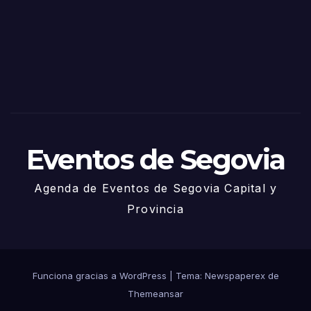
Sego
via
2025
– 27
de
Juni
o
Eventos de Segovia
Agenda de Eventos de Segovia Capital y
Provincia
Funciona gracias a WordPress
|
Tema: Newspaperex de
Themeansar