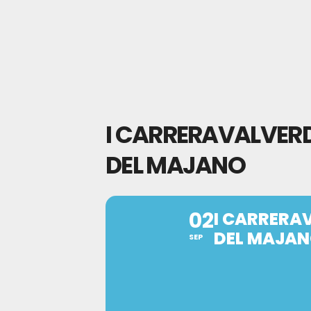
I CARRERAVALVER
DEL MAJANO
02
I CARRERA
DEL MAJA
SEP