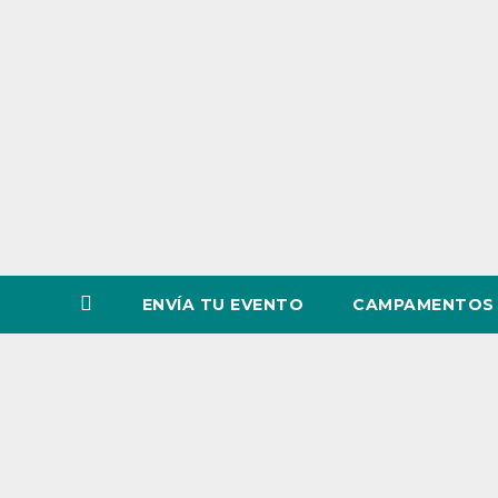
o
v
i
n
c
i
a
ENVÍA TU EVENTO
CAMPAMENTOS 