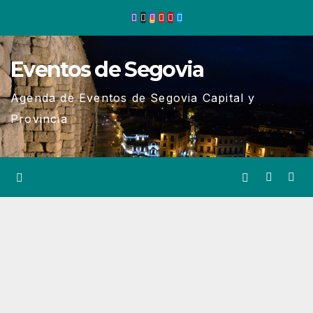
Ir
al
contenido
Eventos de Segovia
Agenda de Eventos de Segovia Capital y
Provincia