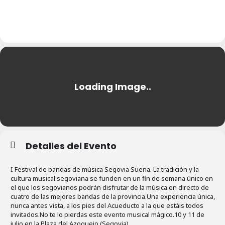
10
I FESTIVAL DE BANDAS DE
11
MÚSICA SEGOVIA SUENA
JUL
Detalles del Evento
I Festival de bandas de música Segovia Suena. La tradición y la
cultura musical segoviana se funden en un fin de semana único en
el que los segovianos podrán disfrutar de la música en directo de
cuatro de las mejores bandas de la provincia.Una experiencia única,
nunca antes vista, a los pies del Acueducto a la que estáis todos
invitados.No te lo pierdas este evento musical mágico.10 y 11 de
julio en la Plaza del Azoguejo (Segovia).