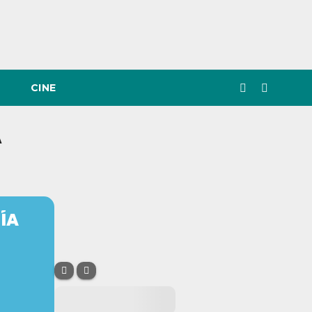
CINE
A
ÍA