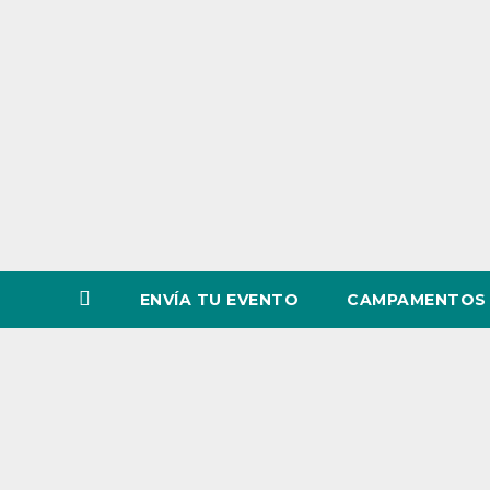
o
v
i
n
c
i
a
ENVÍA TU EVENTO
CAMPAMENTOS 