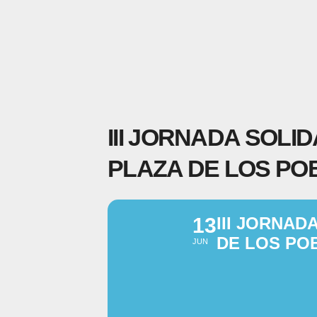
III JORNADA SOLI
PLAZA DE LOS PO
13
III JORNAD
DE LOS PO
JUN