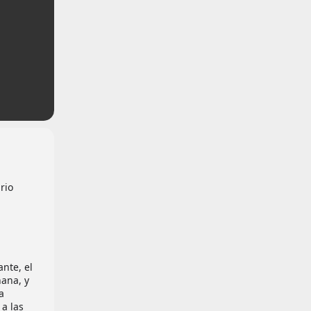
rio
ante, el
ñana, y
a
 a las