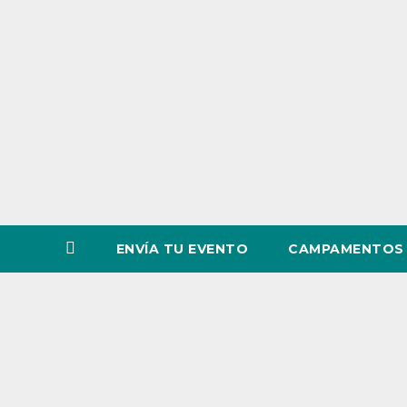
o
v
i
n
c
i
a
ENVÍA TU EVENTO
CAMPAMENTOS 