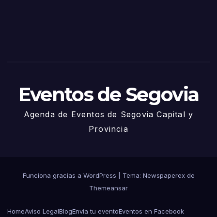
2025
– 27
de
Juni
o
Eventos de Segovia
Agenda de Eventos de Segovia Capital y
Provincia
Funciona gracias a WordPress
|
Tema: Newspaperex de
Themeansar
Home
Aviso Legal
Blog
Envía tu evento
Eventos en Facebook