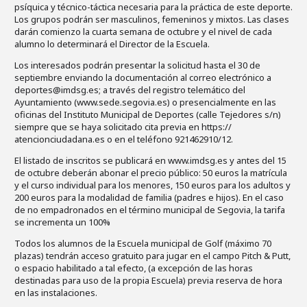
psíquica y técnico-táctica necesaria para la práctica de este deporte.
Los grupos podrán ser masculinos, femeninos y mixtos. Las clases
darán comienzo la cuarta semana de octubre y el nivel de cada
alumno lo determinará el Director de la Escuela.
Los interesados podrán presentar la solicitud hasta el 30 de
septiembre enviando la documentación al correo electrónico a
deportes@imdsg.es; a través del registro telemático del
Ayuntamiento (www.sede.segovia.es) o presencialmente en las
oficinas del Instituto Municipal de Deportes (calle Tejedores s/n)
siempre que se haya solicitado cita previa en https://
atencionciudadana.es o en el teléfono 921462910/12.
El listado de inscritos se publicará en www.imdsg.es y antes del 15
de octubre deberán abonar el precio público: 50 euros la matrícula
y el curso individual para los menores, 150 euros para los adultos y
200 euros para la modalidad de familia (padres e hijos). En el caso
de no empadronados en el término municipal de Segovia, la tarifa
se incrementa un 100%
Todos los alumnos de la Escuela municipal de Golf (máximo 70
plazas) tendrán acceso gratuito para jugar en el campo Pitch & Putt,
o espacio habilitado a tal efecto, (a excepción de las horas
destinadas para uso de la propia Escuela) previa reserva de hora
en las instalaciones.