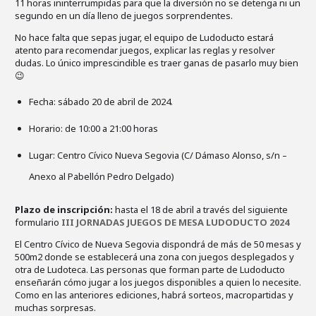
11 horas ininterrumpidas para que la diversión no se detenga ni un
segundo en un día lleno de juegos sorprendentes.
No hace falta que sepas jugar, el equipo de Ludoducto estará
atento para recomendar juegos, explicar las reglas y resolver
dudas. Lo único imprescindible es traer ganas de pasarlo muy bien
😉
Fecha: sábado 20 de abril de 2024.
Horario: de 10:00 a 21:00 horas
Lugar: Centro Cívico Nueva Segovia (C/ Dámaso Alonso, s/n –
Anexo al Pabellón Pedro Delgado)
Plazo de inscripción:
hasta el 18 de abril a través del siguiente
formulario
III JORNADAS JUEGOS DE MESA LUDODUCTO 2024
El Centro Cívico de Nueva Segovia dispondrá de más de 50 mesas y
500m2 donde se establecerá una zona con juegos desplegados y
otra de Ludoteca. Las personas que forman parte de Ludoducto
enseñarán cómo jugar a los juegos disponibles a quien lo necesite.
Como en las anteriores ediciones, habrá sorteos, macropartidas y
muchas sorpresas.