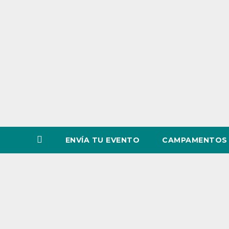
o
v
i
n
c
i
a
ENVÍA TU EVENTO
CAMPAMENTOS 