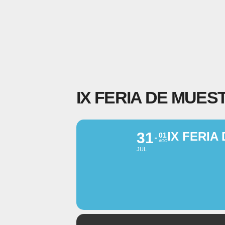
IX FERIA DE MUE
31
IX FERI
01
AGO
JUL