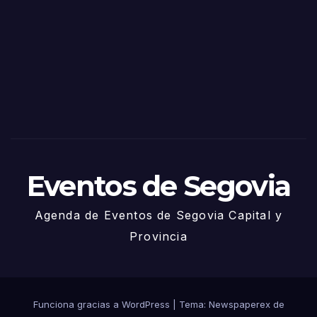
de
Sego
via
2025
– 27
de
Juni
o
Eventos de Segovia
Agenda de Eventos de Segovia Capital y
Provincia
Funciona gracias a WordPress
|
Tema: Newspaperex de