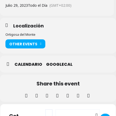
Julio 29, 2023
Todo el Día
(GMT+02:00)
Localización
Ortigosa del Monte
OTHER EVENTS
CALENDARIO
GOOGLECAL
Share this event
Address - IX Fiesta de la Juventud en Orti
Destination Address - IX Fiesta de 
Get