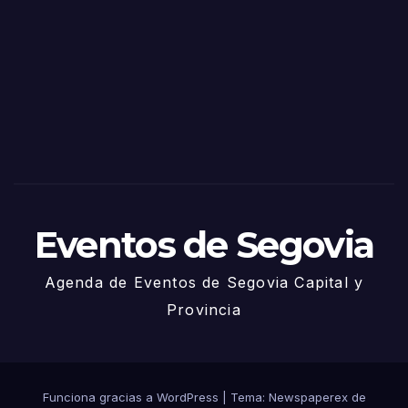
de
Sego
via
2025
– 27
de
Juni
o
Eventos de Segovia
Agenda de Eventos de Segovia Capital y
Provincia
Funciona gracias a WordPress
|
Tema: Newspaperex de