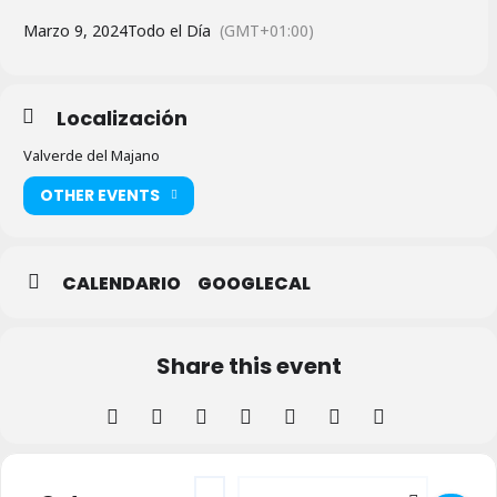
Marzo 9, 2024
Todo el Día
(GMT+01:00)
Localización
Valverde del Majano
OTHER EVENTS
CALENDARIO
GOOGLECAL
Share this event
Address - IX Matanza Popular en Valverde
Destination Address - IX Matanza P