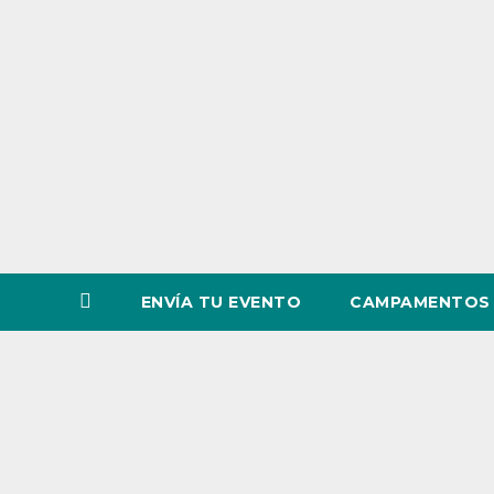
o
v
i
n
c
i
a
ENVÍA TU EVENTO
CAMPAMENTOS 