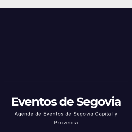
Juni
s y
o
Fiest
as
de
Sego
via
2025
– 27
de
Juni
o
Eventos de Segovia
Agenda de Eventos de Segovia Capital y
Provincia