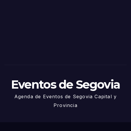
as
de
Sego
via
2025
– 27
de
Juni
o
Eventos de Segovia
Agenda de Eventos de Segovia Capital y
Provincia