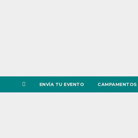
o
v
i
n
c
i
a
ENVÍA TU EVENTO
CAMPAMENTOS 