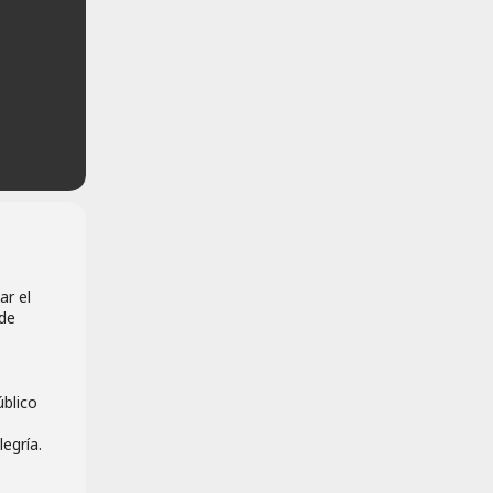
ar el
rde
úblico
egría.