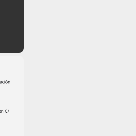
mación
en C/