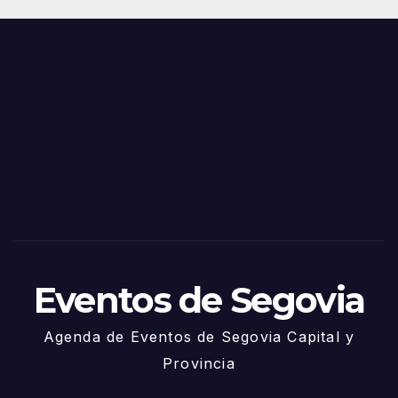
Juni
s y
o
Fiest
as
de
Sego
via
2025
– 27
de
Juni
o
Eventos de Segovia
Agenda de Eventos de Segovia Capital y
Provincia