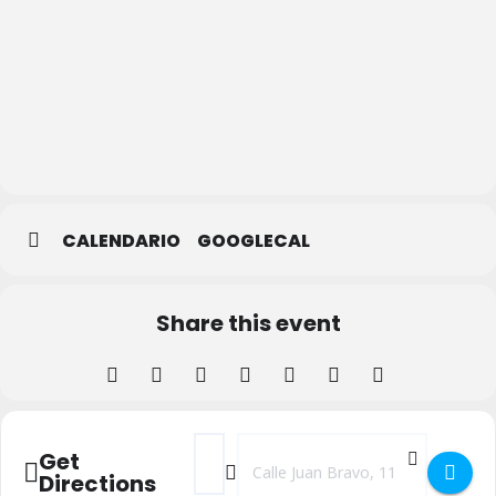
Casa de
la Lectura
–
Biblioteca
Municipal
CALENDARIO
GOOGLECAL
Share this event
Address - LAS DESVENTURAS DEL QUIJOT
Destination Address - LAS DESVEN
Get
Directions