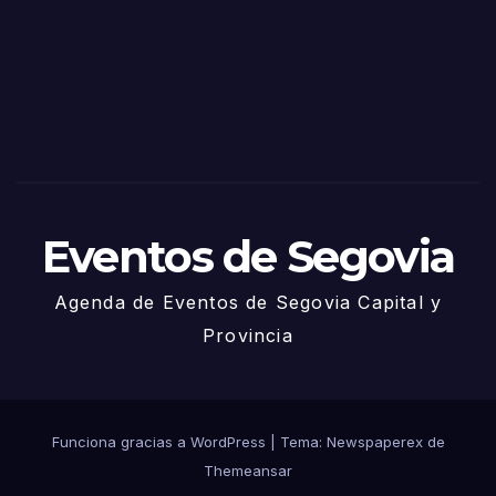
Sego
via
2025
– 27
de
Juni
o
Eventos de Segovia
Agenda de Eventos de Segovia Capital y
Provincia
Funciona gracias a WordPress
|
Tema: Newspaperex de
Themeansar