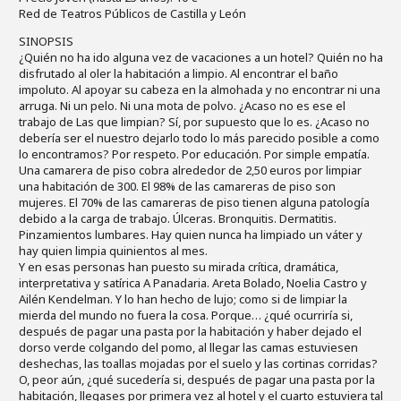
Red de Teatros Públicos de Castilla y León
SINOPSIS
¿Quién no ha ido alguna vez de vacaciones a un hotel? Quién no ha
disfrutado al oler la habitación a limpio. Al encontrar el baño
impoluto. Al apoyar su cabeza en la almohada y no encontrar ni una
arruga. Ni un pelo. Ni una mota de polvo. ¿Acaso no es ese el
trabajo de Las que limpian? Sí, por supuesto que lo es. ¿Acaso no
debería ser el nuestro dejarlo todo lo más parecido posible a como
lo encontramos? Por respeto. Por educación. Por simple empatía.
Una camarera de piso cobra alrededor de 2,50 euros por limpiar
una habitación de 300. El 98% de las camareras de piso son
mujeres. El 70% de las camareras de piso tienen alguna patología
debido a la carga de trabajo. Úlceras. Bronquitis. Dermatitis.
Pinzamientos lumbares. Hay quien nunca ha limpiado un váter y
hay quien limpia quinientos al mes.
Y en esas personas han puesto su mirada crítica, dramática,
interpretativa y satírica A Panadaria. Areta Bolado, Noelia Castro y
Ailén Kendelman. Y lo han hecho de lujo; como si de limpiar la
mierda del mundo no fuera la cosa. Porque… ¿qué ocurriría si,
después de pagar una pasta por la habitación y haber dejado el
dorso verde colgando del pomo, al llegar las camas estuviesen
deshechas, las toallas mojadas por el suelo y las cortinas corridas?
O, peor aún, ¿qué sucedería si, después de pagar una pasta por la
habitación, llegases por primera vez al hotel y el cuarto estuviera tal