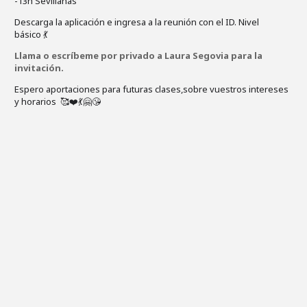
-13h Sevillanas
Descarga la aplicación e ingres
a a la reunión con el ID. Nivel
básico
💃
Llama o escríbeme por privado a Laura Segovia para la
invitación.
Espero aportaciones para futuras clases,sobre vuestros intereses
y horarios
🥰
❤️
💃
🤗
😘