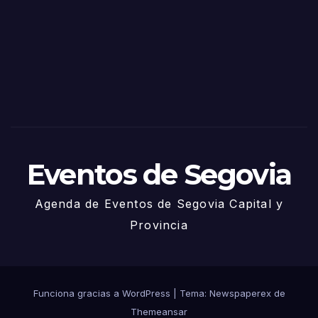
Sego
via
2025
– 27
de
Juni
o
Eventos de Segovia
Agenda de Eventos de Segovia Capital y
Provincia
Funciona gracias a WordPress
|
Tema: Newspaperex de
Themeansar