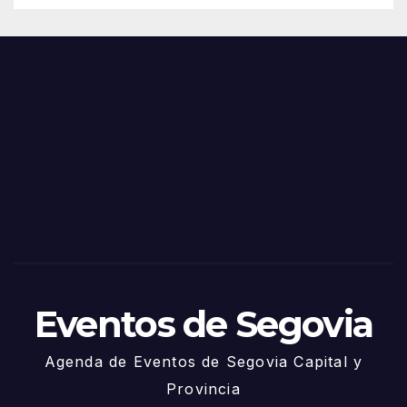
de
Feria
Juni
s y
o
Fiest
as
de
Sego
via
2025
– 27
de
Juni
o
Eventos de Segovia
Agenda de Eventos de Segovia Capital y
Provincia