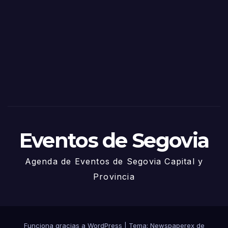
as
de
Sego
via
2025
– 27
de
Juni
o
Eventos de Segovia
Agenda de Eventos de Segovia Capital y
Provincia
Funciona gracias a WordPress
|
Tema: Newspaperex de