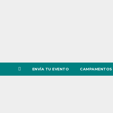
o
v
i
n
c
i
a
ENVÍA TU EVENTO
CAMPAMENTOS 