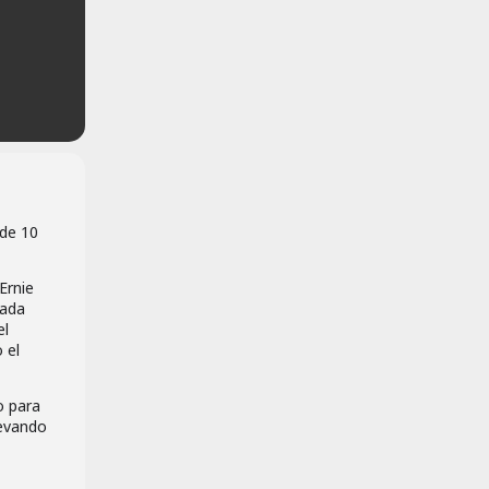
 de 10
Ernie
Cada
el
 el
o para
levando