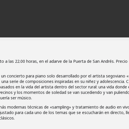
o a las 22.00 horas, en el adarve de la Puerta de San Andrés. Precio
 un concierto para piano solo desarrollado por el artista segoviano «
la una serie de composiciones inspiradas en su niñez y adolescencia. 
ados en la vida del artista dentro del sector rural: una vida donde 
e vecinos y los momentos de soledad se van sucediendo y van puliendo
uería ser músico.
 más modernas técnicas de «sampling» y tratamiento de audio en viv
justado para cada uno de los temas que se escucharán en directo, l
clásicos.