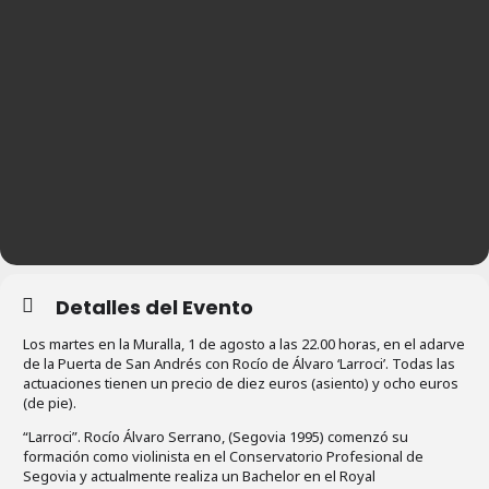
Detalles del Evento
Los martes en la Muralla, 1 de agosto a las 22.00 horas, en el adarve
de la Puerta de San Andrés con Rocío de Álvaro ‘Larroci’. Todas las
actuaciones tienen un precio de diez euros (asiento) y ocho euros
(de pie).
“Larroci”. Rocío Álvaro Serrano, (Segovia 1995) comenzó su
formación como violinista en el Conservatorio Profesional de
Segovia y actualmente realiza un Bachelor en el Royal