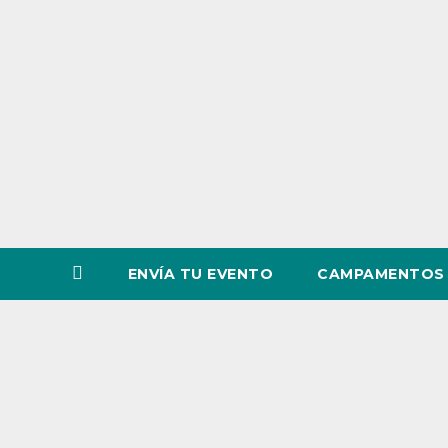
o
v
i
n
c
i
a
ENVÍA TU EVENTO
CAMPAMENTOS 