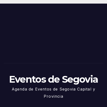
Juni
s y
o
Fiest
as
de
Sego
via
2025
– 27
de
Juni
o
Eventos de Segovia
Agenda de Eventos de Segovia Capital y
Provincia