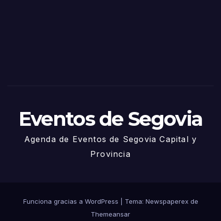
Sego
via
2025
– 27
de
Juni
o
Eventos de Segovia
Agenda de Eventos de Segovia Capital y
Provincia
Funciona gracias a WordPress
|
Tema: Newspaperex de
Themeansar