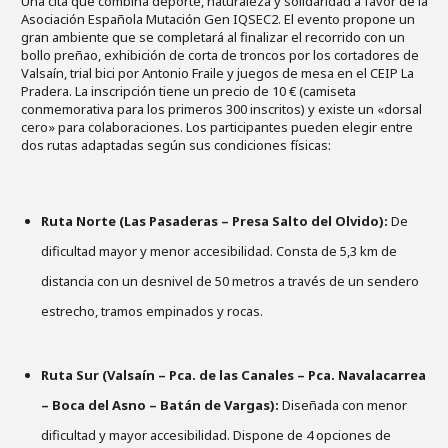
Una cita que combina deporte, naturaleza y solidaridad a favor de la
Asociación Española Mutación Gen IQSEC2. El evento propone un
gran ambiente que se completará al finalizar el recorrido con un
bollo preñao, exhibición de corta de troncos por los cortadores de
Valsaín, trial bici por Antonio Fraile y juegos de mesa en el CEIP La
Pradera. La inscripción tiene un precio de 10 € (camiseta
conmemorativa para los primeros 300 inscritos) y existe un «dorsal
cero» para colaboraciones. Los participantes pueden elegir entre
dos rutas adaptadas según sus condiciones físicas:
Ruta Norte (Las Pasaderas – Presa Salto del Olvido):
De
dificultad mayor y menor accesibilidad. Consta de 5,3 km de
distancia con un desnivel de 50 metros a través de un sendero
estrecho, tramos empinados y rocas.
Ruta Sur (Valsaín – Pca. de las Canales – Pca. Navalacarrea
– Boca del Asno – Batán de Vargas):
Diseñada con menor
dificultad y mayor accesibilidad. Dispone de 4 opciones de