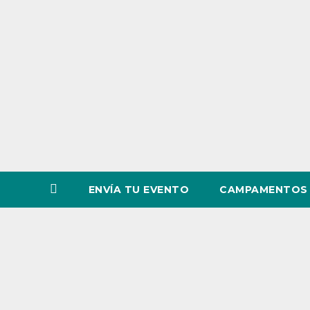
o
v
i
n
c
i
a
ENVÍA TU EVENTO
CAMPAMENTOS 