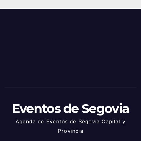
Juni
s y
o
Fiest
as
de
Sego
via
2025
– 27
de
Juni
o
Eventos de Segovia
Agenda de Eventos de Segovia Capital y
Provincia