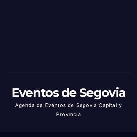
o
Fiest
as
de
Sego
via
2025
– 27
de
Juni
o
Eventos de Segovia
Agenda de Eventos de Segovia Capital y
Provincia