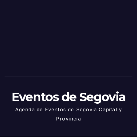
o
Fiest
as
de
Sego
via
2025
– 27
de
Juni
o
Eventos de Segovia
Agenda de Eventos de Segovia Capital y
Provincia