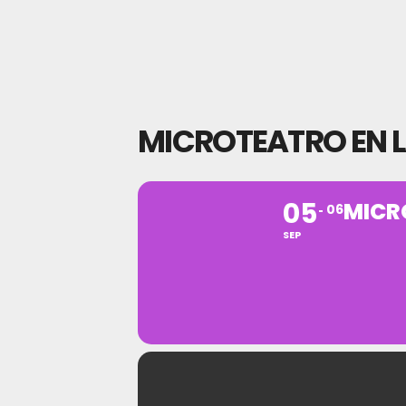
MICROTEATRO EN L
05
MICR
06
SEP