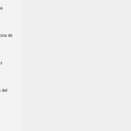
a.
oria de
os
 del