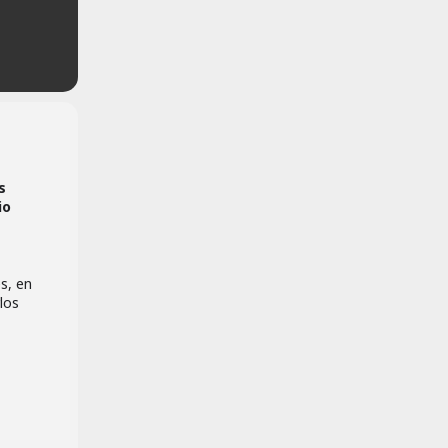
s
io
s, en
los