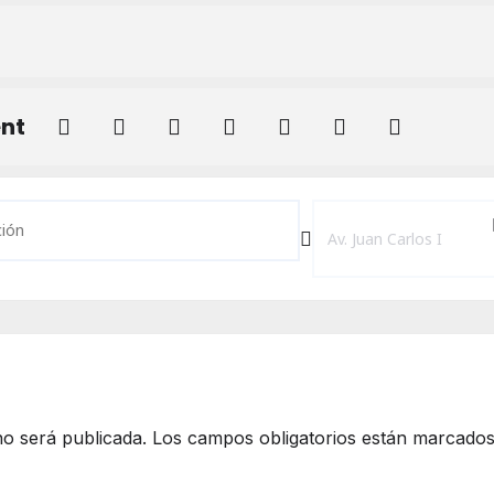
ent
eatro en la Cárcel 2025 Septiembre [1TNe2x2K9]
Destination Address - Mi
no será publicada.
Los campos obligatorios están marcado