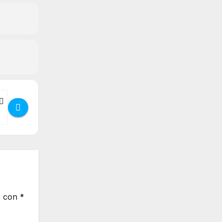
croteatro en la Cárcel 2025 Septiembre [fUpfQ8MT7]
s con
*