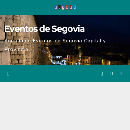
Ir
al
contenido
Eventos de Segovia
Agenda de Eventos de Segovia Capital y
Provincia