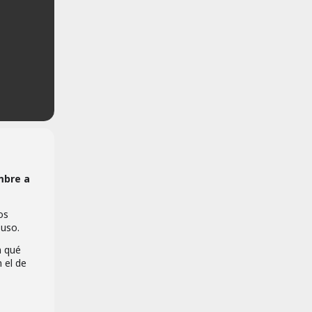
mbre a
os
 uso.
n qué
 el de