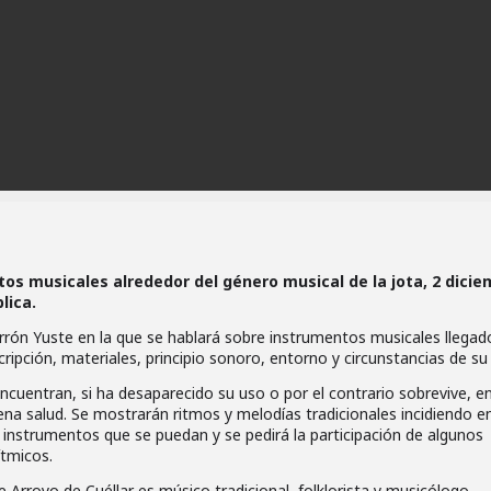
os musicales alrededor del género musical de la jota, 2 dicie
lica.
rón Yuste en la que se hablará sobre instrumentos musicales llegad
cripción, materiales, principio sonoro, entorno y circunstancias de su
encuentran, si ha desaparecido su uso o por el contrario sobrevive, e
ena salud. Se mostrarán ritmos y melodías tradicionales incidiendo en
 instrumentos que se puedan y se pedirá la participación de algunos
tmicos.
Arroyo de Cuéllar es músico tradicional, folklorista y musicólogo.