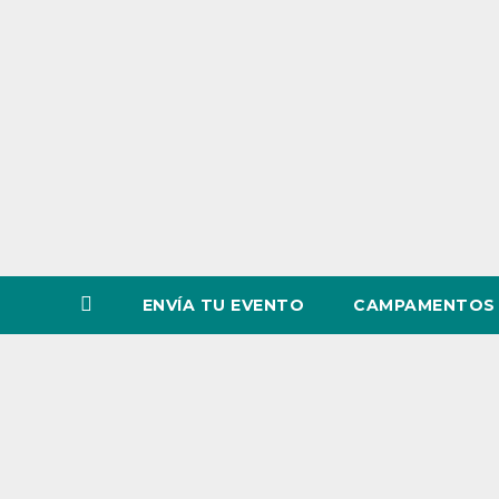
o
v
i
n
c
i
a
ENVÍA TU EVENTO
CAMPAMENTOS 