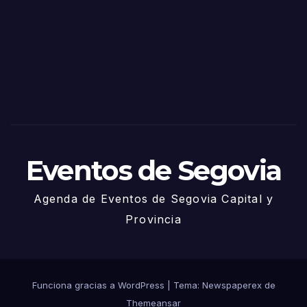
de
Sego
via
2025
– 27
de
Juni
o
Eventos de Segovia
Agenda de Eventos de Segovia Capital y
Provincia
Funciona gracias a WordPress
|
Tema: Newspaperex de
Themeansar