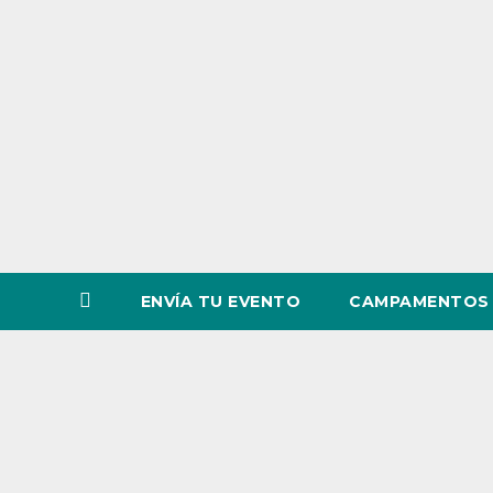
o
v
i
n
c
i
a
ENVÍA TU EVENTO
CAMPAMENTOS 