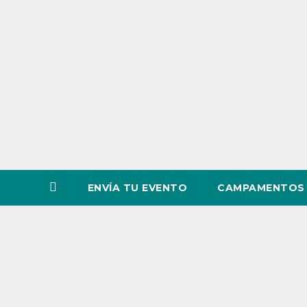
o
v
i
n
c
i
a
ENVÍA TU EVENTO
CAMPAMENTOS 