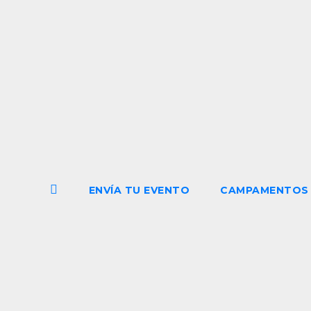
o
v
i
n
c
i
a
ENVÍA TU EVENTO
CAMPAMENTOS 