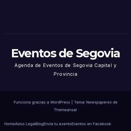
2025
– 27
de
Juni
o
Eventos de Segovia
Agenda de Eventos de Segovia Capital y
Provincia
Funciona gracias a WordPress
|
Tema: Newspaperex de
Themeansar
Home
Aviso Legal
Blog
Envía tu evento
Eventos en Facebook