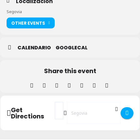
Localización
Segovia
OTHER EVENTS
CALENDARIO
GOOGLECAL
Share this event
Address - PARK(ing) Day 2020 []
Destination Address - PARK(ing) Day
Get
Directions