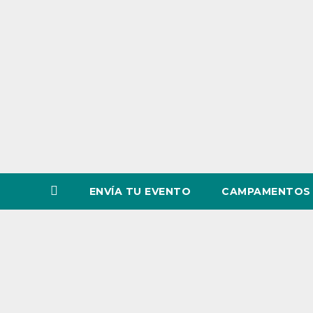
o
v
i
n
c
i
a
ENVÍA TU EVENTO
CAMPAMENTOS 