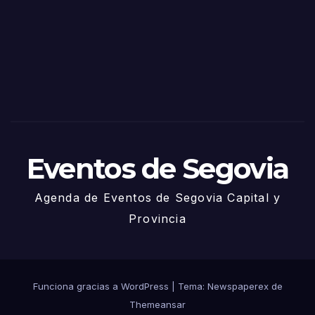
Sego
via
2025
– 27
de
Juni
o
Eventos de Segovia
Agenda de Eventos de Segovia Capital y
Provincia
Funciona gracias a WordPress
|
Tema: Newspaperex de
Themeansar