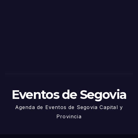
o
Fiest
as
de
Sego
via
2025
– 27
de
Juni
o
Eventos de Segovia
Agenda de Eventos de Segovia Capital y
Provincia