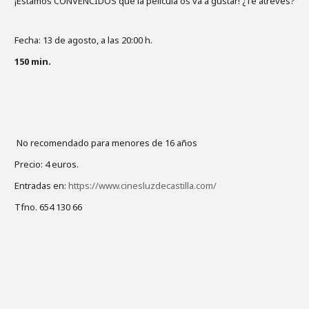
¡Estamos CONVENCIDOS que la película os va a gustar! ¿Te atreves?
Fecha: 13 de agosto, a las 20:00 h.
150 min.
No recomendado para menores de 16 años
Precio: 4 euros.
Entradas en:
https://www.cinesluzdecastilla.com/
Tfno. 654 130 66