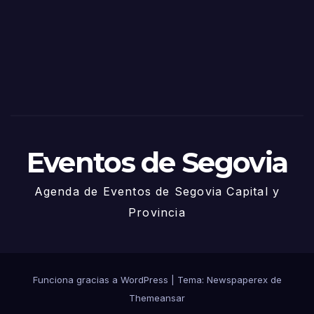
Sego
via
2025
– 27
de
Juni
o
Eventos de Segovia
Agenda de Eventos de Segovia Capital y
Provincia
Funciona gracias a WordPress
|
Tema: Newspaperex de
Themeansar