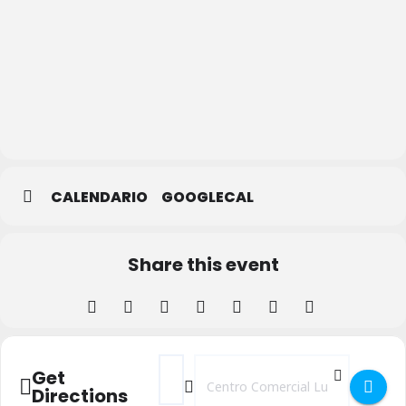
Cines
Luz de
Castilla
CALENDARIO
GOOGLECAL
Share this event
Address - Película sorpresa en Cines Luz de
Destination Address - Película sorpr
Get
Directions