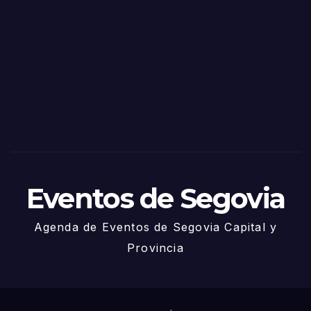
as
de
Sego
via
2025
– 27
de
Juni
o
Eventos de Segovia
Agenda de Eventos de Segovia Capital y
Provincia